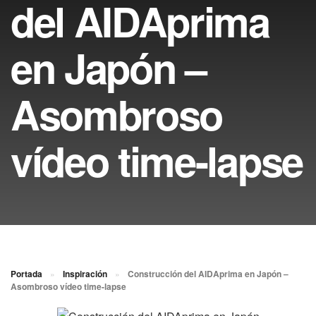
del AIDAprima
en Japón –
Asombroso
vídeo time-lapse
Portada
»
Inspiración
»
Construcción del AIDAprima en Japón –
Asombroso vídeo time-lapse