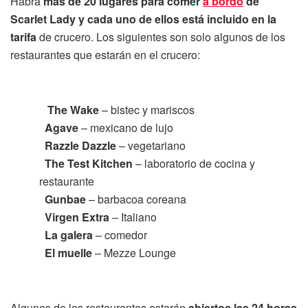
Habrá
más de 20 lugares para comer
a bordo
de
Scarlet Lady y cada uno de ellos está incluido en la
tarifa
de crucero. Los siguientes son solo algunos de los
restaurantes que estarán en el crucero:
The Wake
– bistec y mariscos
Agave
– mexicano de lujo
Razzle Dazzle
– vegetariano
The Test Kitchen
– laboratorio de cocina y
restaurante
Gunbae
– barbacoa coreana
Virgen Extra
– Italiano
La galera
– comedor
El muelle
– Mezze Lounge
Algunos de los restaurantes estarán
abiertos las 24 horas