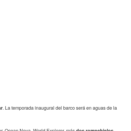
ar
. La temporada inaugural del barco será en aguas de la
or, Ocean Nova, World Explorer, más
dos rompehielos