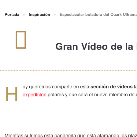
Portada
»
Inspiración
»
Espectacular botadura del Quark Ultram
Gran Vídeo
de la
H
oy queremos compartir en esta
sección de vídeos
l
expedición
polares y que será el nuevo miembro de 
Mientras sufrimos esta pandemia que está alargando los plaz