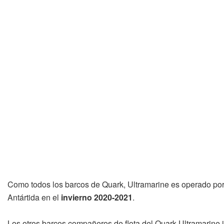
Como todos los barcos de Quark, Ultramarine es operado po
Antártida en el
invierno 2020-2021
.
Los otros barcos compañeros de flota del Quark Ultramarin