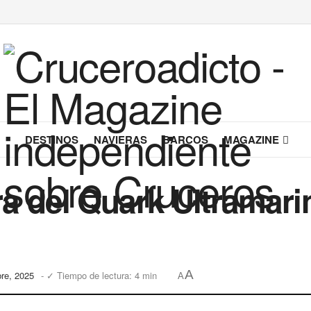
DESTINOS
NAVIERAS
BARCOS
MAGAZINE
a del Quark Ultramari
A
bre, 2025
- ✓ Tiempo de lectura: 4 min
A