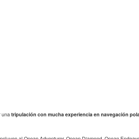
r una
tripulación con mucha experiencia en navegación pol
e incluyen al Ocean Adventurer, Ocean Diamond, Ocean Endeav