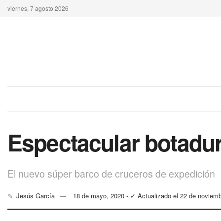
viernes, 7 agosto 2026
Espectacular botadur
El nuevo súper barco de cruceros de expedición
✎
Jesús García
18 de mayo, 2020 - ✓ Actualizado el 22 de noviem