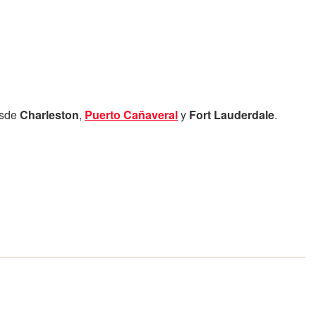
esde
Charleston
,
Puerto Cañaveral
y
Fort Lauderdale
.