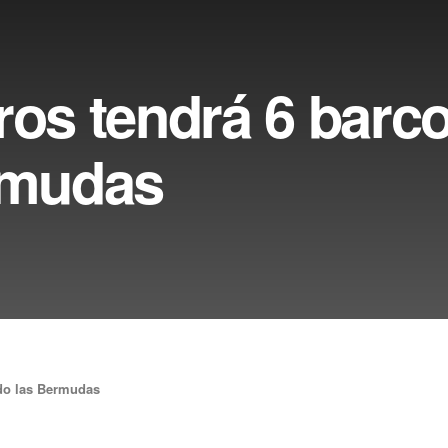
ros tendrá 6 barc
ermudas
ndo las Bermudas