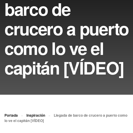
barco de
crucero a puerto
como lo ve el
capitán [VÍDEO]
Portada
»
Inspiración
»
Llegada de barco de crucero a puerto como
lo ve el capitán [VÍDEO]