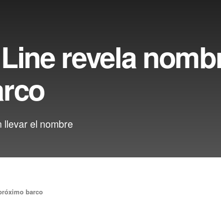
Line revela nomb
arco
n llevar el nombre
 próximo barco