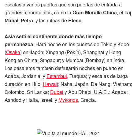
escalas a varios puertos que son puertas de entrada a
grandes monumentos, como la
Gran Muralla China
, el
Taj
Mahal
,
Petra
, y las ruinas de
Éfeso
.
Asia será el continente donde más tiempo
permanezca
. Hará noche en los puertos de Tokio y Kobe
(
Osaka
) en Japón; Xingang (Pekín), Shanghai y Hong
Kong en China; Singapur; y Mumbai (Bombay) en India.
Los pasajeros también disfrutarán noches en puerto en
Aqaba, Jordania; y
Estambul
, Turquía; y escalas de larga
duración en Hilo,
Hawaii
; Naha, Japón; Da Nang, Vietnam;
Colombo, Sri Lanka;
Dubai
y Abu Dhabi, U.A.E .; Aqaba ;
Ashdod y Haifa, Israel; y
Mykonos
, Grecia.