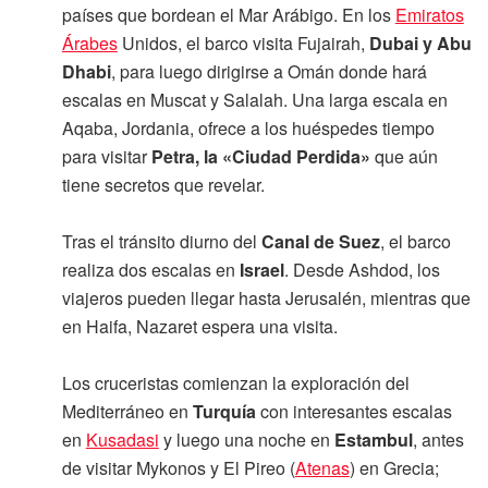
países que bordean el Mar Arábigo. En los
Emiratos
Árabes
Unidos, el barco visita Fujairah,
Dubai y Abu
Dhabi
, para luego dirigirse a Omán donde hará
escalas en Muscat y Salalah. Una larga escala en
Aqaba, Jordania, ofrece a los huéspedes tiempo
para visitar
Petra, la «Ciudad Perdida»
que aún
tiene secretos que revelar.
Tras el tránsito diurno del
Canal de Suez
, el barco
realiza dos escalas en
Israel
. Desde Ashdod, los
viajeros pueden llegar hasta Jerusalén, mientras que
en Haifa, Nazaret espera una visita.
Los cruceristas comienzan la exploración del
Mediterráneo en
Turquía
con interesantes escalas
en
Kusadasi
y luego una noche en
Estambul
, antes
de visitar Mykonos y El Pireo (
Atenas
) en Grecia;