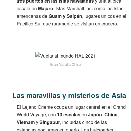
t
res puertos en las islas hawaianas
y una atípica
escala en
Majuro
, Islas Marshall; así como las islas
americanas de
Guam y Saipán
, lugares únicos en el
Pacífico Sur que raramente se visitan en crucero.
Gran Muralla China
Las maravillas y misterios de Asia
El Lejano Oriente ocupa un lugar central en el Grand
World Voyage, con
13 escalas
en
Japón
,
China
,
Vietnam
y
Singapur
, incluidas cinco de las
estancias nocturnas en puerto. Los huéspedes