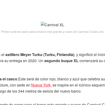
Primer corte de acero para el barco más grande y nuevo de Carnival Cruise Line
n el
astillero Meyer Turku (Turku, Finlandia)
, y significó el ini
ara su entrega en 2020. Un
segundo buque XL
comenzará su c
a el casco
.Este será de color rojo, blanco y azul que celebra 
ecture, con sede en
Nueva York
, se inspira en el icónico esque
largo de los 344 metros de eslora del nuevo barco.