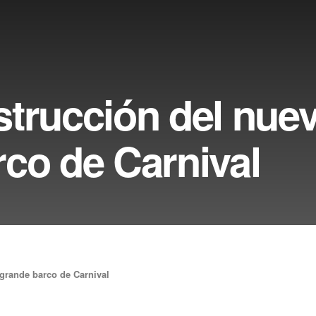
trucción del nue
co de Carnival
grande barco de Carnival