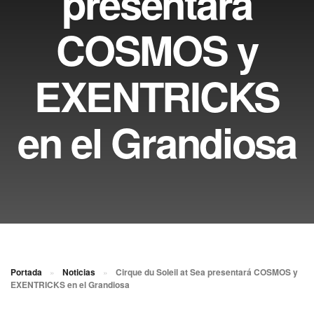
presentará
COSMOS y
EXENTRICKS
en el Grandiosa
Portada
»
Noticias
»
Cirque du Soleil at Sea presentará COSMOS y
EXENTRICKS en el Grandiosa