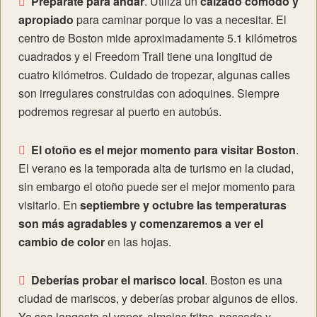
Prepárate para andar
. Utiliza un
calzado cómodo y
apropiado
para caminar porque lo vas a necesitar. El
centro de Boston mide aproximadamente 5.1 kilómetros
cuadrados y el Freedom Trail tiene una longitud de
cuatro kilómetros. Cuidado de tropezar, algunas calles
son irregulares construidas con adoquines. Siempre
podremos regresar al puerto en autobús.
El otoño es el mejor momento para visitar Boston
.
El verano es la temporada alta de turismo en la ciudad,
sin embargo el otoño puede ser el mejor momento para
visitarlo. En
septiembre y octubre las temperaturas
son más agradables y comenzaremos a ver el
cambio de color
en las hojas.
Deberías probar el marisco local
. Boston es una
ciudad de mariscos, y deberías probar algunos de ellos.
Ya sea langosta al vapor, almejas fritas, pescado y