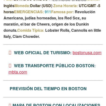
Inglés
Moneda:
Dollar (USD)
Zona Horaria:
UTC/GMT -5
horas
EMERGENCIAS:
911
Famosa por:
Revolución
Americana, judías horneadas, los Red Sox, su
maratón, el bar de Cheers, origen de los Dunkin
donuts.
Comida Típica:
Lobster Rolls, Cannolis en little
Italy, Clam Chowder.
WEB OFICIAL DE TURISMO:
bostonusa.com
WEB TRANSPORTE PÚBLICO BOSTON:
mbta.com
PREVISIÓN DEL TIEMPO EN BOSTON
MAPA DE BOSTON CON LOCALIZACIONES