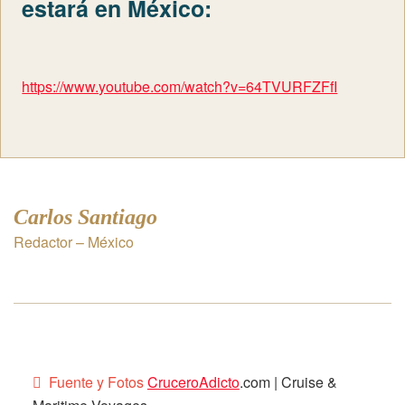
estará en México:
https://www.youtube.com/watch?v=64TVURFZFfI
Carlos Santiago
Redactor – México
Fuente y Fotos
CruceroAdicto
.com | Cruise &