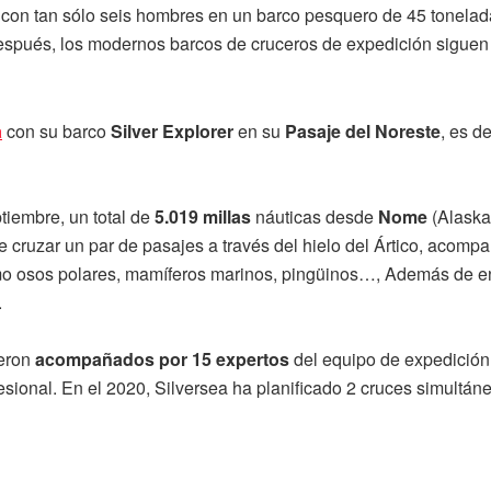
con tan sólo seis hombres en un barco pesquero de 45 tonelada
spués, los modernos barcos de cruceros de expedición siguen 
a
con su barco
Silver Explorer
en su
Pasaje del Noreste
, es d
tiembre, un total de
5.019 millas
náuticas desde
Nome
(Alaska
 cruzar un par de pasajes a través del hielo del Ártico, acomp
 como osos polares, mamíferos marinos, pingüinos…, Además de 
.
ueron
acompañados por 15 expertos
del equipo de expedición,
ofesional. En el 2020, Silversea ha planificado 2 cruces simult