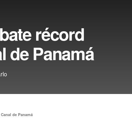
bate récord
al de Panamá
rlo
l Canal de Panamá