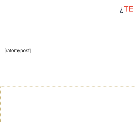
¿
TE
[ratemypost]