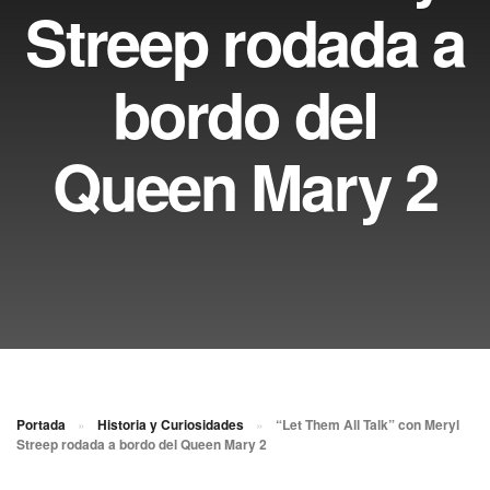
Streep rodada a
bordo del
Queen Mary 2
Portada
»
Historia y Curiosidades
»
“Let Them All Talk” con Meryl
Streep rodada a bordo del Queen Mary 2