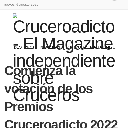
jueves, 6 agosto 2026
DESTINOS
NAVIERAS
BARCOS
MAGAZINE
Comienza la
votación de los
Premios
Cruceroadicto 2022