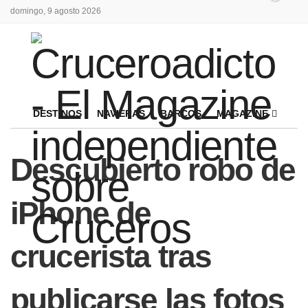
domingo, 9 agosto 2026
DESTINOS
NAVIERAS
BARCOS
MAGAZINE
Descubierto robo de
iPhone de
crucerista tras
publicarse las fotos