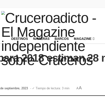
DESTINOS
NAVIERAS
BARCOS
MAGAZINE
para 2018 estiman 28 
A
 de septiembre, 2023
- ✓ Tiempo de lectura: 3 min
A