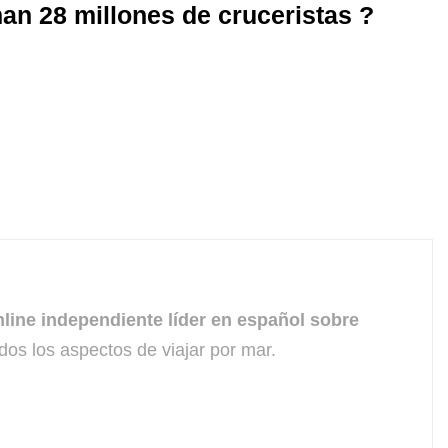
man 28 millones de cruceristas ?
line independiente líder en español sobre
dos los aspectos de viajar por mar.