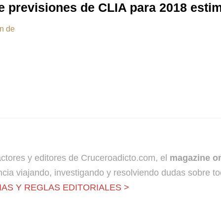
de previsiones de CLIA para 2018 esti
ón de
dactores y editores de Cruceroadicto.com, el
magazine on
cia viajando, investigando y resolviendo dudas sobre to
AS Y REGLAS EDITORIALES >