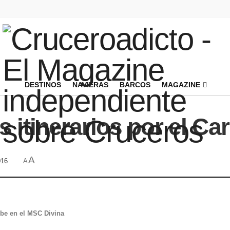
DESTINOS
NAVIERAS
BARCOS
MAGAZINE
itinerarios por el Ca
A
016
A
ibe en el MSC Divina